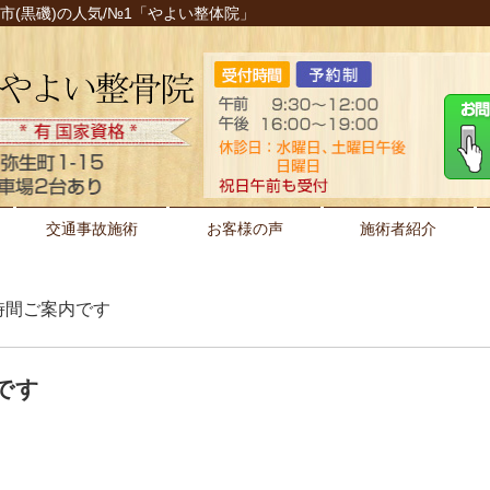
塩原市(黒磯)の人気/№1「やよい整体院」
交通事故施術
お客様の声
施術者紹介
空き時間ご案内です
内です